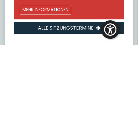
MEHR INFORMATIONEN
ALLE SITZUNGSTERMINE
Bekanntmachungen
10. Juni 2026
BEKANNTMACHUNGEN
Allgemeinverfügung - Sperrung
und Betretungsverbot des
Schlossparks
21. Mai 2026
BEKANNTMACHUNGEN
Öffentliche Bekanntmachung der
Haushaltssatzung 2026