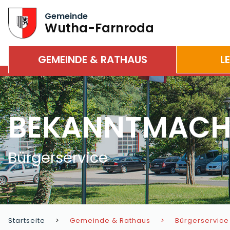
Gemeinde
Wutha-Farnroda
GEMEINDE & RATHAUS
L
BEKANNTMAC
Bürgerservice
Startseite
Gemeinde & Rathaus
Bürgerservice