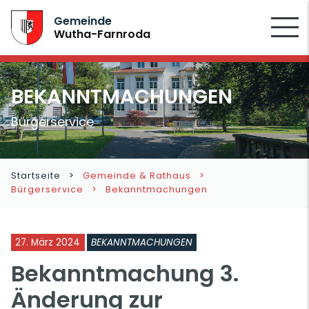
SUCHEN
Gemeinde
Wutha-Farnroda
BEKANNTMACHUNGEN
Bürgerservice
Startseite
Gemeinde & Rathaus
Bürgerservice
Bekanntmachungen
27. März 2024
BEKANNTMACHUNGEN
Bekanntmachung 3.
Änderung zur