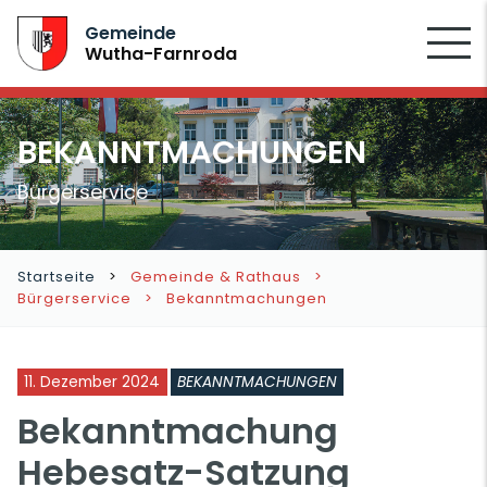
SUCHEN
Gemeinde
Wutha-Farnroda
BEKANNTMACHUNGEN
Bürgerservice
Startseite
Gemeinde & Rathaus
Bürgerservice
Bekanntmachungen
11. Dezember 2024
BEKANNTMACHUNGEN
Bekanntmachung
Hebesatz-Satzung