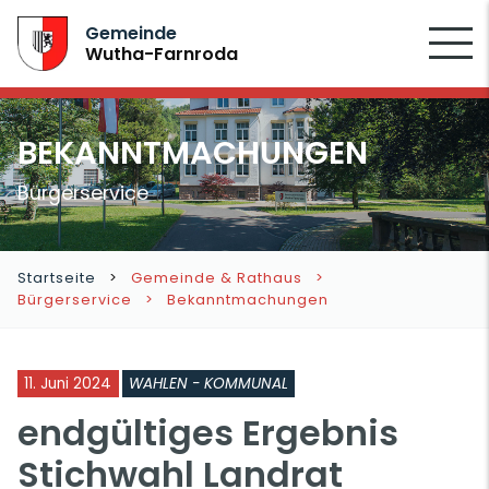
SUCHEN
Gemeinde
Wutha-Farnroda
BEKANNTMACHUNGEN
Bürgerservice
Startseite
Gemeinde & Rathaus
Bürgerservice
Bekanntmachungen
11. Juni 2024
WAHLEN - KOMMUNAL
endgültiges Ergebnis
Stichwahl Landrat