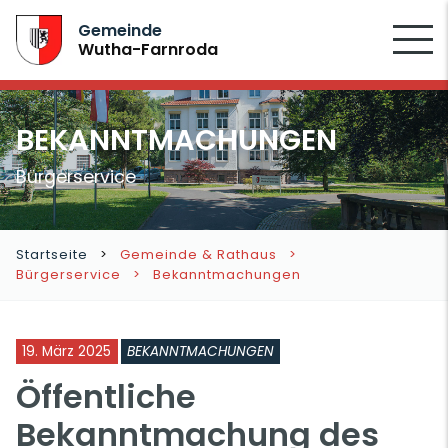
SUCHEN
Gemeinde
Wutha-Farnroda
BEKANNTMACHUNGEN
Bürgerservice
Startseite
Gemeinde & Rathaus
Bürgerservice
Bekanntmachungen
19. März 2025
BEKANNTMACHUNGEN
Öffentliche
Bekanntmachung des