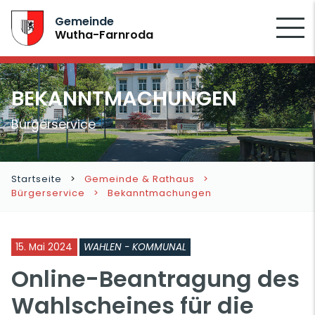
SUCHEN
Gemeinde
Wutha-Farnroda
BEKANNTMACHUNGEN
Bürgerservice
Startseite
Gemeinde & Rathaus
Bürgerservice
Bekanntmachungen
15. Mai 2024
WAHLEN - KOMMUNAL
Online-Beantragung des
Wahlscheines für die