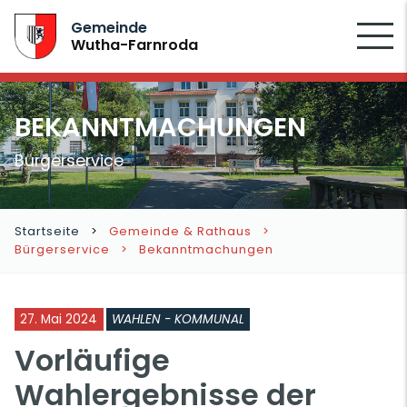
SUCHEN
Gemeinde
Wutha-Farnroda
BEKANNTMACHUNGEN
Bürgerservice
Startseite
Gemeinde & Rathaus
Bürgerservice
Bekanntmachungen
27. Mai 2024
WAHLEN - KOMMUNAL
Vorläufige
Wahlergebnisse der