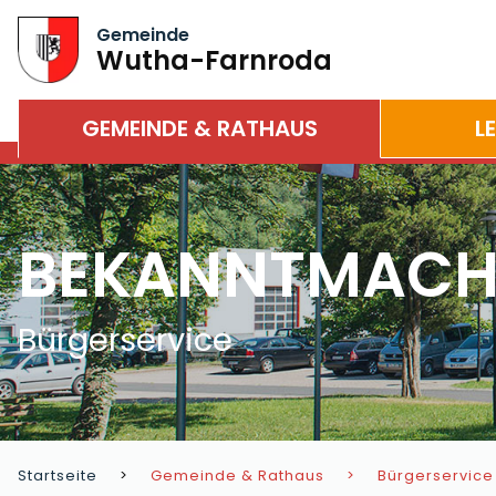
Gemeinde
Wutha-Farnroda
GEMEINDE & RATHAUS
L
BEKANNTMAC
Bürgerservice
Startseite
Gemeinde & Rathaus
Bürgerservice