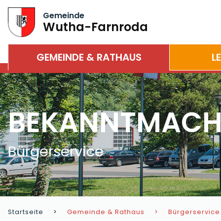
Gemeinde
Wutha-Farnroda
GEMEINDE & RATHAUS
L
BEKANNTMAC
Bürgerservice
Startseite
Gemeinde & Rathaus
Bürgerservice