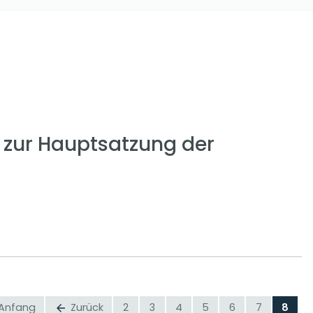
zur Hauptsatzung der
Anfang
Zurück
2
3
4
5
6
7
8