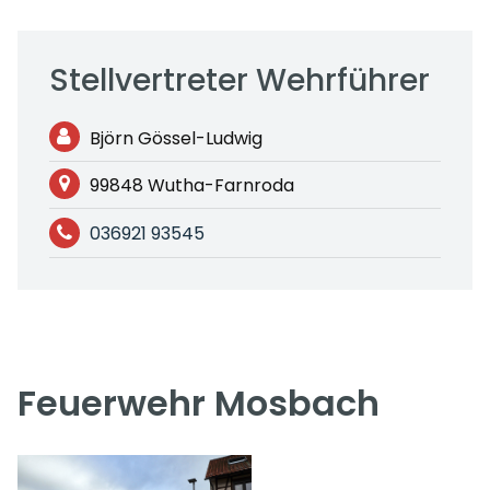
Stellvertreter Wehrführer
Björn Gössel-Ludwig
99848 Wutha-Farnroda
036921 93545
Feuerwehr Mosbach