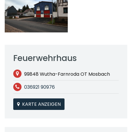
Feuerwehrhaus
99848 Wutha-Farnroda OT Mosbach
036921 90976
KARTE ANZEIGEN