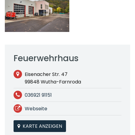
Feuerwehrhaus
Eisenacher Str. 47
99848 Wutha-Farnroda
036921 91151
Webseite
KARTE ANZEIGEN