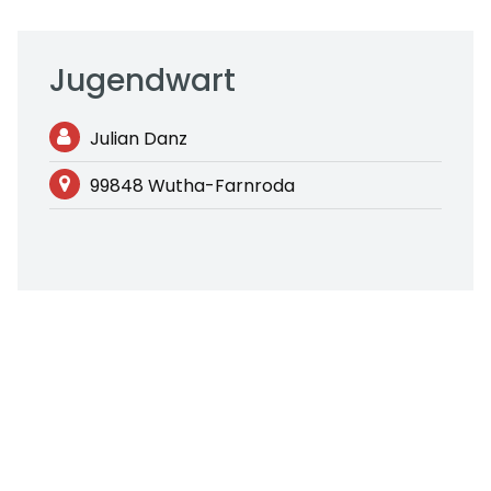
Jugendwart
Julian Danz
99848 Wutha-Farnroda