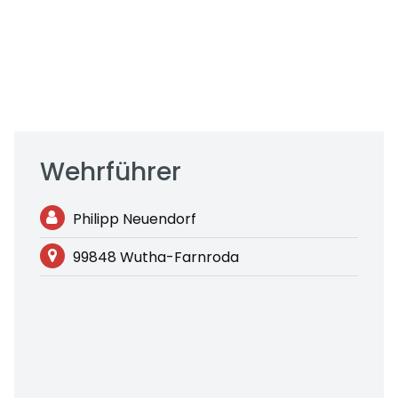
Wehrführer
Philipp Neuendorf
99848 Wutha-Farnroda