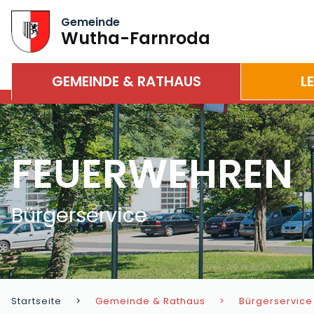
Gemeinde
Wutha-Farnroda
GEMEINDE & RATHAUS
L
FEUERWEHREN
Bürgerservice
Startseite
Gemeinde & Rathaus
Bürgerservice