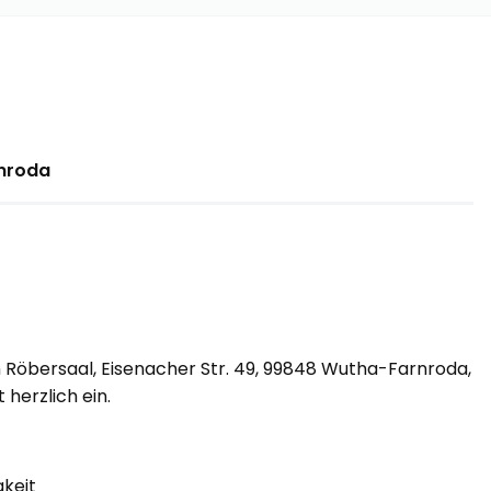
rnroda
m Röbersaal, Eisenacher Str. 49, 99848 Wutha-Farnroda,
 herzlich ein.
gkeit