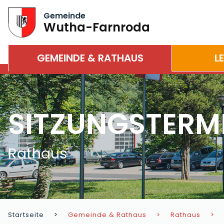
Gemeinde
Wutha-Farnroda
GEMEINDE & RATHAUS
L
SITZUNGSTERM
Rathaus
Startseite
Gemeinde & Rathaus
Rathaus