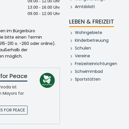
09.00 - 12.00 Uhr
Amtsblatt
13.00 - 16.00 Uhr
09.00 - 12.00 Uhr
LEBEN & FREIZEIT
egen im Bürgerbüro
Wohngebiete
ie bitte einen Termin
Kinderbetreuung
915-210 o. -260 oder online).
Schulen
 außerhalb der
Vereine
en möglich.
Freizeiteinrichtungen
Schwimmbad
for Peace
Sportstätten
roda ist
n Mayors for
S FOR PEACE