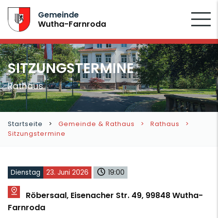
SUCHEN
Gemeinde
Wutha-Farnroda
SITZUNGSTERMINE
Rathaus
Startseite
Gemeinde & Rathaus
Rathaus
Sitzungstermine
Dienstag
23. Juni 2026
19:00
Röbersaal, Eisenacher Str. 49, 99848 Wutha-
Farnroda