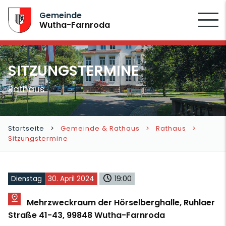
SUCHEN
Gemeinde
Wutha-Farnroda
SITZUNGSTERMINE
Rathaus
Startseite
Gemeinde & Rathaus
Rathaus
Sitzungstermine
Dienstag
30. April 2024
19:00
Mehrzweckraum der Hörselberghalle, Ruhlaer
Straße 41-43, 99848 Wutha-Farnroda