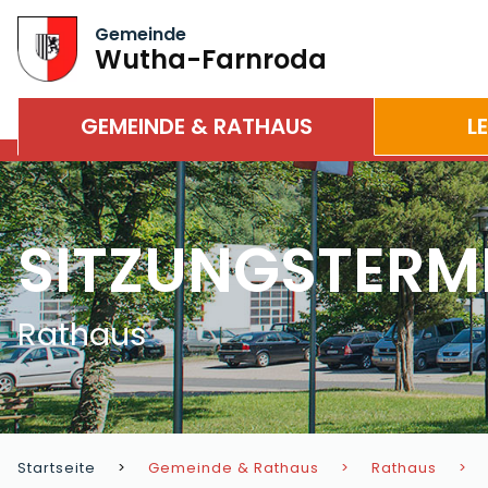
Gemeinde
Wutha-Farnroda
GEMEINDE & RATHAUS
L
SITZUNGSTERM
Rathaus
Startseite
Gemeinde & Rathaus
Rathaus