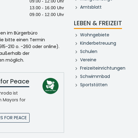
09.00 - 12.00 Uhr
Amtsblatt
13.00 - 16.00 Uhr
09.00 - 12.00 Uhr
LEBEN & FREIZEIT
egen im Bürgerbüro
Wohngebiete
ie bitte einen Termin
Kinderbetreuung
915-210 o. -260 oder online).
Schulen
 außerhalb der
Vereine
en möglich.
Freizeiteinrichtungen
Schwimmbad
for Peace
Sportstätten
roda ist
n Mayors for
S FOR PEACE