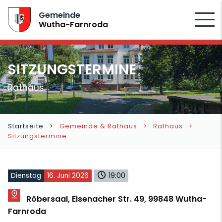
SUCHEN
Gemeinde
Wutha-Farnroda
SITZUNGSTERMINE
Rathaus
Startseite
Gemeinde & Rathaus
Rathaus
Sitzungstermine
Dienstag
16. Juni 2026
19:00
Röbersaal, Eisenacher Str. 49, 99848 Wutha-
Farnroda