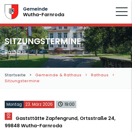
SUCHEN
Gemeinde
Wutha-Farnroda
SITZUNGSTERMINE
Rathaus
Startseite
Gemeinde & Rathaus
Rathaus
Sitzungstermine
Montag
23. März 2026
19:00
Gaststtätte Zapfengrund, Ortsstraße 24,
99848 Wutha-Farnroda