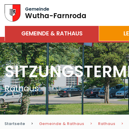
Gemeinde
Wutha-Farnroda
GEMEINDE & RATHAUS
L
SITZUNGSTERM
Rathaus
Startseite
Gemeinde & Rathaus
Rathaus