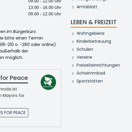
09.00 - 12.00 Uhr
Amtsblatt
13.00 - 16.00 Uhr
09.00 - 12.00 Uhr
LEBEN & FREIZEIT
egen im Bürgerbüro
Wohngebiete
ie bitte einen Termin
Kinderbetreuung
915-210 o. -260 oder online).
Schulen
 außerhalb der
Vereine
en möglich.
Freizeiteinrichtungen
Schwimmbad
for Peace
Sportstätten
roda ist
n Mayors for
S FOR PEACE