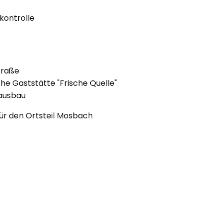
lkontrolle
traße
he Gaststätte "Frische Quelle"
rausbau
ür den Ortsteil Mosbach