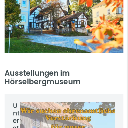
Ausstellungen im
Hörselbergmuseum
U
nt
er