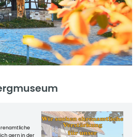
lbergmuseum
hrenamtliche
ich gern in der