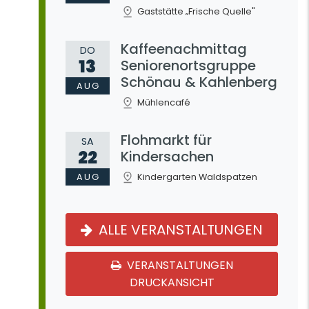
Gaststätte „Frische Quelle"
Kaffeenachmittag
DO
13
Seniorenortsgruppe
Schönau & Kahlenberg
AUG
Mühlencafé
Flohmarkt für
SA
22
Kindersachen
AUG
Kindergarten Waldspatzen
ALLE VERANSTALTUNGEN
VERANSTALTUNGEN
DRUCKANSICHT