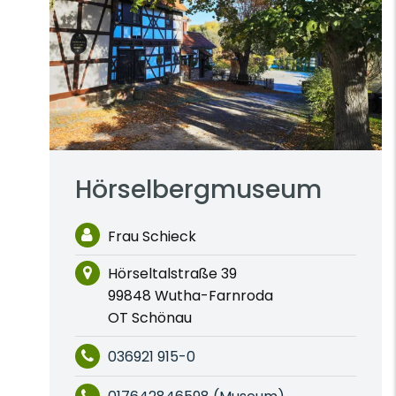
Hörselbergmuseum
Frau Schieck
Hörseltalstraße 39
99848 Wutha-Farnroda
OT Schönau
036921 915-0