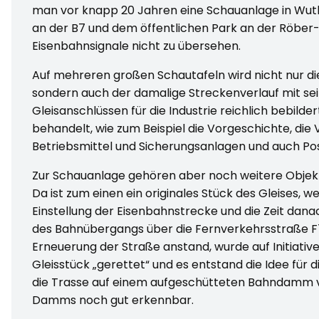
man vor knapp 20 Jahren eine Schauanlage in Wuth
an der B7 und dem öffentlichen Park an der Röber-V
Eisenbahnsignale nicht zu übersehen.
Auf mehreren großen Schautafeln wird nicht nur d
sondern auch der damalige Streckenverlauf mit s
Gleisanschlüssen für die Industrie reichlich bebild
behandelt, wie zum Beispiel die Vorgeschichte, die
Betriebsmittel und Sicherungsanlagen und auch P
Zur Schauanlage gehören aber noch weitere Objekt
Da ist zum einen ein originales Stück des Gleises,
Einstellung der Eisenbahnstrecke und die Zeit dana
des Bahnübergangs über die Fernverkehrsstraße F7
Erneuerung der Straße anstand, wurde auf Initiativ
Gleisstück „gerettet“ und es entstand die Idee für d
die Trasse auf einem aufgeschütteten Bahndamm ver
Damms noch gut erkennbar.