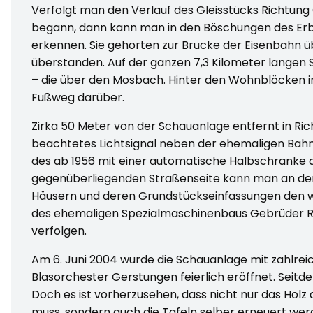
Verfolgt man den Verlauf des Gleisstücks Richtung
begann, dann kann man in den Böschungen des Er
erkennen. Sie gehörten zur Brücke der Eisenbahn üb
überstanden. Auf der ganzen 7,3 Kilometer langen 
– die über den Mosbach. Hinter den Wohnblöcken i
Fußweg darüber.
Zirka 50 Meter von der Schauanlage entfernt in Ri
beachtetes Lichtsignal neben der ehemaligen Bahn
des ab 1956 mit einer automatische Halbschranke 
gegenüberliegenden Straßenseite kann man an den
Häusern und deren Grundstückseinfassungen den w
des ehemaligen Spezialmaschinenbaus Gebrüder R
verfolgen.
Am 6. Juni 2004 wurde die Schauanlage mit zahlre
Blasorchester Gerstungen feierlich eröffnet. Seitd
Doch es ist vorherzusehen, dass nicht nur das Holz
muss, sondern auch die Tafeln selber erneuert werd