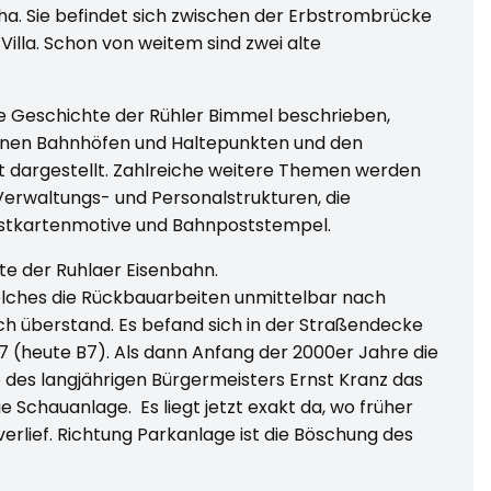
a. Sie befindet sich zwischen der Erbstrombrücke
illa. Schon von weitem sind zwei alte
ie Geschichte der Rühler Bimmel beschrieben,
einen Bahnhöfen und Haltepunkten und den
ert dargestellt. Zahlreiche weitere Themen werden
 Verwaltungs- und Personalstrukturen, die
ostkartenmotive und Bahnpoststempel.
e der Ruhlaer Eisenbahn.
 welches die Rückbauarbeiten unmittelbar nach
ch überstand. Es befand sich in der Straßendecke
 (heute B7). Als dann Anfang der 2000er Jahre die
e des langjährigen Bürgermeisters Ernst Kranz das
ie Schauanlage. Es liegt jetzt exakt da, wo früher
lief. Richtung Parkanlage ist die Böschung des