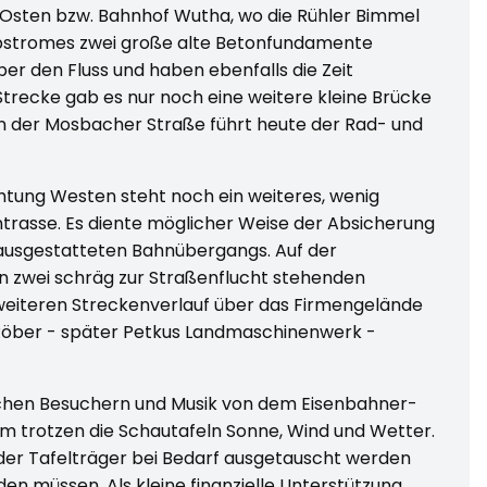
 Osten bzw. Bahnhof Wutha, wo die Rühler Bimmel
bstromes zwei große alte Betonfundamente
er den Fluss und haben ebenfalls die Zeit
Strecke gab es nur noch eine weitere kleine Brücke
n der Mosbacher Straße führt heute der Rad- und
chtung Westen steht noch ein weiteres, wenig
trasse. Es diente möglicher Weise der Absicherung
ausgestatteten Bahnübergangs. Auf der
 zwei schräg zur Straßenflucht stehenden
eiteren Streckenverlauf über das Firmengelände
öber - später Petkus Landmaschinenwerk -
ichen Besuchern und Musik von dem Eisenbahner-
em trotzen die Schautafeln Sonne, Wind und Wetter.
 der Tafelträger bei Bedarf ausgetauscht werden
en müssen. Als kleine finanzielle Unterstützung