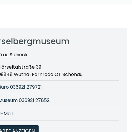
rselbergmuseum
Frau Schieck
Hörseltalstraße 39
99848 Wutha-Farnroda OT Schönau
Büro 036921 279721
Museum 036921 27852
E-Mail
ARTE ANZEIGEN