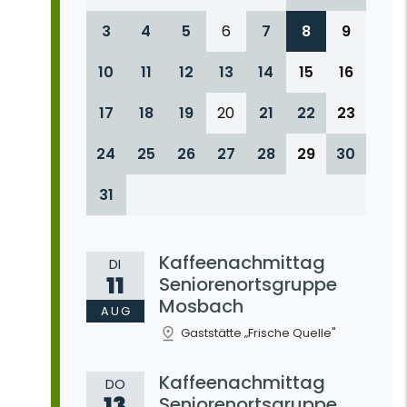
3
4
5
6
7
8
9
10
11
12
13
14
15
16
17
18
19
20
21
22
23
24
25
26
27
28
29
30
31
Kaffeenachmittag
DI
11
Seniorenortsgruppe
Mosbach
AUG
Gaststätte „Frische Quelle"
Kaffeenachmittag
DO
13
Seniorenortsgruppe