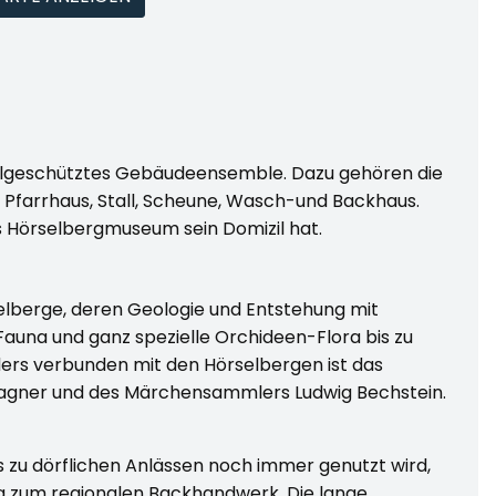
algeschütztes Gebäudeensemble. Dazu gehören die
t Pfarrhaus, Stall, Scheune, Wasch-und Backhaus.
s Hörselbergmuseum sein Domizil hat.
elberge, deren Geologie und Entstehung mit
 Fauna und ganz spezielle Orchideen-Flora bis zu
ders verbunden mit den Hörselbergen ist das
gner und des Märchensammlers Ludwig Bechstein.
 zu dörflichen Anlässen noch immer genutzt wird,
g zum regionalen Backhandwerk. Die lange