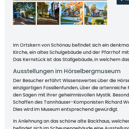
Im Ortskern von Schönau befindet sich ein denkm
Kirche, ein altes Schulgebäude und der Pfarrhof mi
Das Kernstück ist das Stallgebäude, in welchem da
Ausstellungen im Hörselbergmuseum
Der Besucher erfährt Wissenswertes über die Hörs
einzigartigen Fossilienfunden, über die artenreiche
den Sagen mit ihrer geheimnisvollen Mystik. Beson
Schaffen des Tannhäuser-Komponisten Richard Wa
Dies wird im Museum entsprechend gewürdigt.
In Anlehnung an das schöne alte Backhaus, welches
befindet sich im Scheunengebäude eine Ausstellun