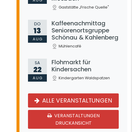
AUG
Gaststätte „Frische Quelle"
Kaffeenachmittag
DO
13
Seniorenortsgruppe
Schönau & Kahlenberg
AUG
Mühlencafé
Flohmarkt für
SA
22
Kindersachen
AUG
Kindergarten Waldspatzen
ALLE VERANSTALTUNGEN
VERANSTALTUNGEN
DRUCKANSICHT