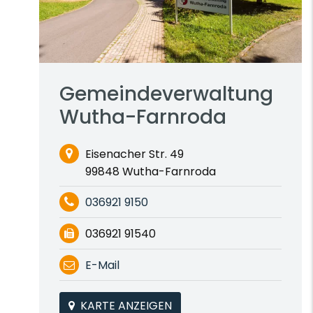
Gemeindeverwaltung
Wutha-Farnroda
Eisenacher Str. 49
99848 Wutha-Farnroda
036921 9150
036921 91540
E-Mail
KARTE ANZEIGEN