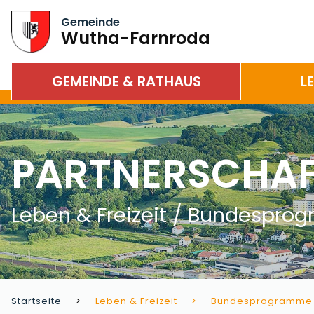
Gemeinde
Wutha-Farnroda
GEMEINDE & RATHAUS
L
PARTNERSCHAF
Leben & Freizeit / Bundespr
Startseite
Leben & Freizeit
Bundesprogramme