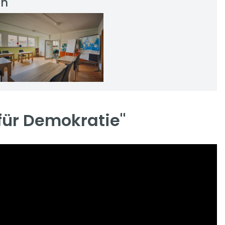
in
für Demokratie"