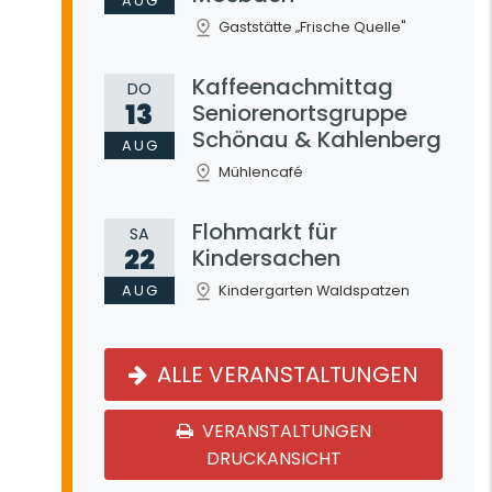
AUG
Gaststätte „Frische Quelle"
Kaffeenachmittag
DO
13
Seniorenortsgruppe
Schönau & Kahlenberg
AUG
Mühlencafé
Flohmarkt für
SA
22
Kindersachen
AUG
Kindergarten Waldspatzen
ALLE VERANSTALTUNGEN
VERANSTALTUNGEN
DRUCKANSICHT