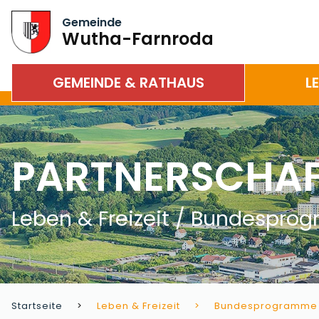
Gemeinde
Wutha-Farnroda
GEMEINDE & RATHAUS
L
PARTNERSCHAF
Leben & Freizeit / Bundespr
Startseite
Leben & Freizeit
Bundesprogramme