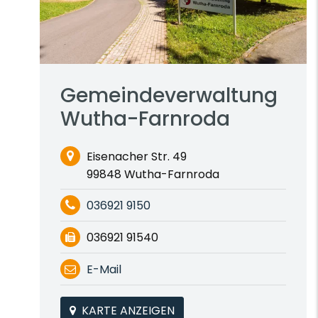
Gemeindeverwaltung
Wutha-Farnroda
Eisenacher Str. 49
99848 Wutha-Farnroda
036921 9150
036921 91540
E-Mail
KARTE ANZEIGEN