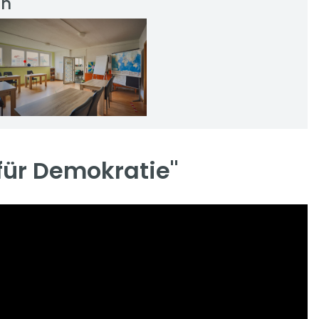
in
für Demokratie"