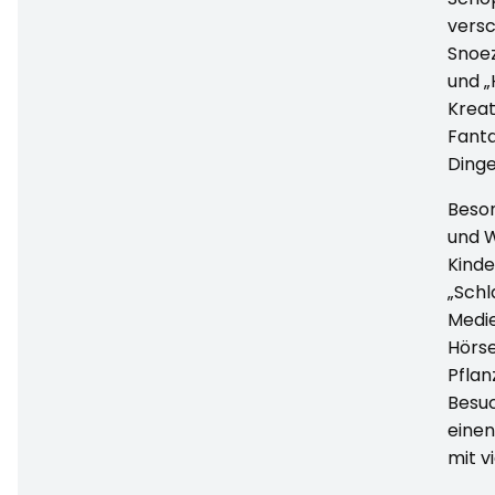
versc
Snoe
und „
Kreat
Fanta
Dinge
Beson
und W
Kinde
„Schl
Medi
Hörse
Pfla
Besuc
einen
mit v