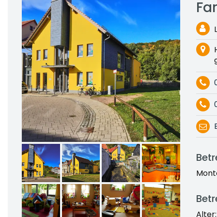
Fa
Bet
Monta
Betr
Alter: