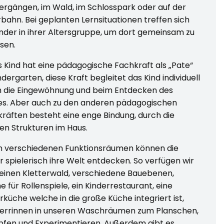
ergängen, im Wald, im Schlosspark oder auf der
rbahn. Bei geplanten Lernsituationen treffen sich
inder in ihrer Altersgruppe, um dort gemeinsam zu
sen.
 Kind hat eine pädagogische Fachkraft als „Pate“
ndergarten, diese Kraft begleitet das Kind individuell
h die Eingewöhnung und beim Entdecken des
s. Aber auch zu den anderen pädagogischen
räften besteht eine enge Bindung, durch die
en Strukturen im Haus.
n verschiedenen Funktionsräumen können die
r spielerisch ihre Welt entdecken. So verfügen wir
einen Kletterwald, verschiedene Bauebenen,
 für Rollenspiele, ein Kinderrestaurant, eine
rküche welche in die große Küche integriert ist,
errinnen in unseren Waschräumen zum Planschen,
fen und Experimentieren. Außerdem gibt es