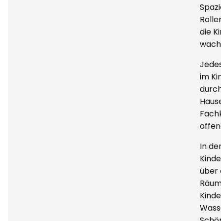
Spazi
Rolle
die K
wach
Jedes
im Ki
durc
Hause
Fachk
offen
In de
Kinde
über 
Räume
Kinde
Wass
Schöp