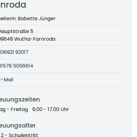
rnroda
Leiterin: Babette Jünger
Hauptstraße 5
99848 Wutha-Farnroda
036921 92017
01578 5056614
E-Mail
reuungszeiten
g - Freitag
6.00 - 17.00 Uhr
euungsalter
 2 - Schuleintritt