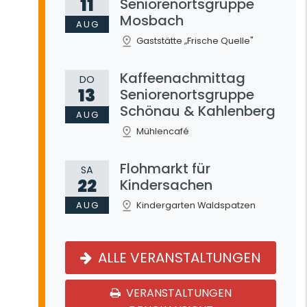
11
Seniorenortsgruppe
Mosbach
AUG
Gaststätte „Frische Quelle"
Kaffeenachmittag
DO
13
Seniorenortsgruppe
Schönau & Kahlenberg
AUG
Mühlencafé
Flohmarkt für
SA
22
Kindersachen
AUG
Kindergarten Waldspatzen
ALLE VERANSTALTUNGEN
VERANSTALTUNGEN