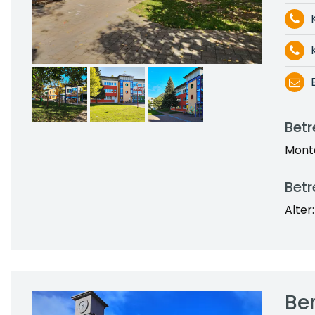
Bet
Monta
Betr
Alter
Be