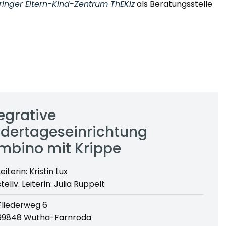
ringer Eltern-Kind-Zentrum ThEKiz
als Beratungsstelle
egrative
ndertageseinrichtung
mbino mit Krippe
Leiterin: Kristin Lux
stellv. Leiterin: Julia Ruppelt
Fliederweg 6
99848 Wutha-Farnroda