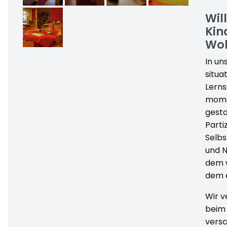
Wil
Kin
Woh
In un
situa
Lerns
momen
gesta
Parti
Selbs
und N
dem w
dem e
Wir v
beim 
versc