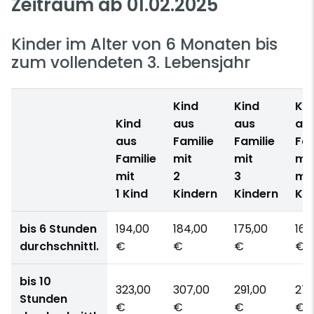
Zeitraum ab 01.02.2025
Kinder im Alter von 6 Monaten bis
zum vollendeten 3. Lebensjahr
Kind
Kind
Kin
Kind
aus
aus
au
aus
Familie
Familie
Fam
Familie
mit
mit
mit
mit
2
3
me
1 Kind
Kindern
Kindern
Kin
bis 6 Stunden
194,00
184,00
175,00
165
durchschnittl.
€
€
€
€
bis 10
323,00
307,00
291,00
275
Stunden
€
€
€
€