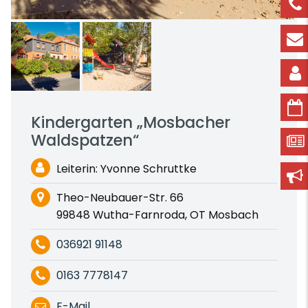
Kindergarten „Mosbacher
Waldspatzen“
Leiterin: Yvonne Schruttke
Theo-Neubauer-Str. 66
99848 Wutha-Farnroda, OT Mosbach
036921 91148
0163 7778147
E-Mail