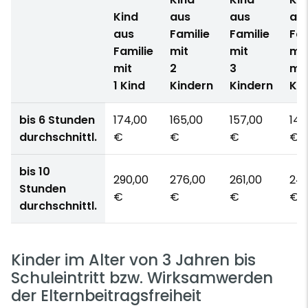
Kind
aus
aus
au
aus
Familie
Familie
Fam
Familie
mit
mit
mit
mit
2
3
me
1 Kind
Kindern
Kindern
Kin
bis 6 Stunden
174,00
165,00
157,00
148
durchschnittl.
€
€
€
€
bis 10
290,00
276,00
261,00
247
Stunden
€
€
€
€
durchschnittl.
Kinder im Alter von 3 Jahren bis
Schuleintritt bzw. Wirksamwerden
der Elternbeitragsfreiheit