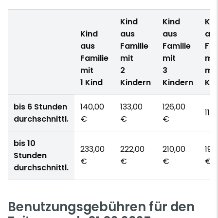
Kind
Kind
Kin
Kind
aus
aus
au
aus
Familie
Familie
Fam
Familie
mit
mit
mit
mit
2
3
me
1 Kind
Kindern
Kindern
Kin
bis 6 Stunden
140,00
133,00
126,00
119
durchschnittl.
€
€
€
bis 10
233,00
222,00
210,00
198
Stunden
€
€
€
€
durchschnittl.
Benutzungsgebühren für den