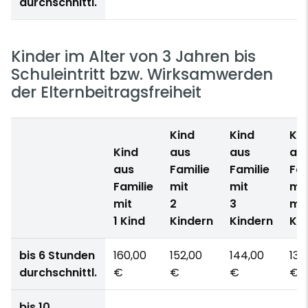
durchschnittl.
Kinder im Alter von 3 Jahren bis
Schuleintritt bzw. Wirksamwerden
der Elternbeitragsfreiheit
Kind
Kind
Kin
Kind
aus
aus
au
aus
Familie
Familie
Fam
Familie
mit
mit
mit
mit
2
3
me
1 Kind
Kindern
Kindern
Kin
bis 6 Stunden
160,00
152,00
144,00
136
durchschnittl.
€
€
€
€
bis 10