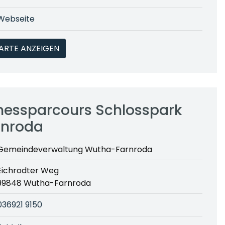
Webseite
ARTE ANZEIGEN
tnessparcours Schlosspark
rnroda
Gemeindeverwaltung Wutha-Farnroda
Eichrodter Weg
99848 Wutha-Farnroda
036921 9150