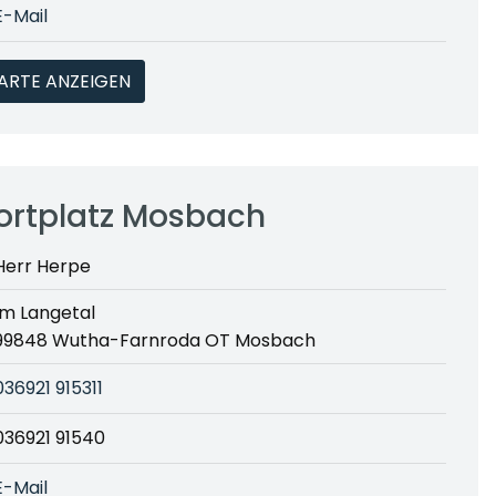
E-Mail
ARTE ANZEIGEN
ortplatz Mosbach
Herr Herpe
Im Langetal
99848 Wutha-Farnroda OT Mosbach
036921 915311
036921 91540
E-Mail