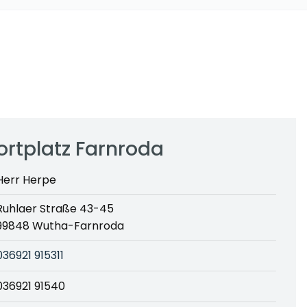
ortplatz Farnroda
Herr Herpe
Ruhlaer Straße 43-45
99848 Wutha-Farnroda
036921 915311
036921 91540