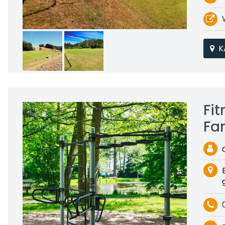
K
Fi
Fa