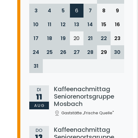
3
4
5
6
7
8
9
10
11
12
13
14
15
16
17
18
19
20
21
22
23
24
25
26
27
28
29
30
31
Kaffeenachmittag
DI
11
Seniorenortsgruppe
Mosbach
AUG
Gaststätte „Frische Quelle"
Kaffeenachmittag
DO
13
Seniorenortsgruppe