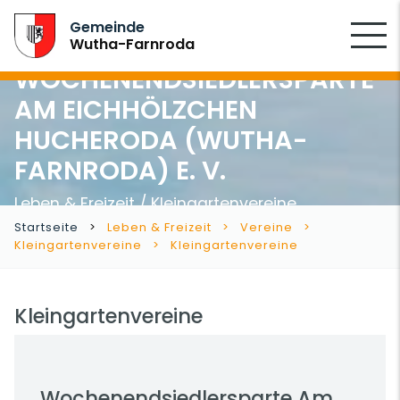
SUCHEN
Gemeinde
Wutha-Farnroda
WOCHENENDSIEDLERSPARTE
AM EICHHÖLZCHEN
HUCHERODA (WUTHA-
FARNRODA) E. V.
Leben & Freizeit / Kleingartenvereine
Startseite
Leben & Freizeit
Vereine
Kleingartenvereine
Kleingartenvereine
Kleingartenvereine
Wochenendsiedlersparte Am