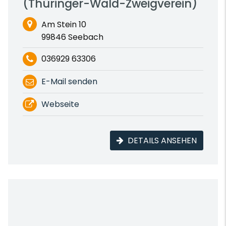
(Thüringer-Wald-Zweigverein)
Am Stein 10
99846 Seebach
036929 63306
E-Mail senden
Webseite
DETAILS ANSEHEN