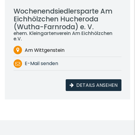
Wochenendsiedlersparte Am
Eichhölzchen Hucheroda
(Wutha-Farnroda) e. V.
ehem. Kleingartenverein Am Eichhölzchen
e.V.
Am Wittgenstein
E-Mail senden
DETAILS ANSEHEN