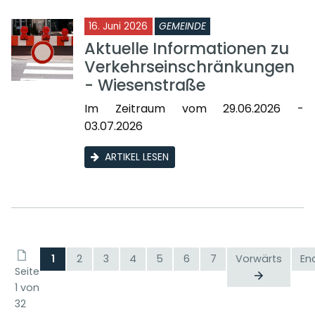
16. Juni 2026
GEMEINDE
Aktuelle Informationen zu
Verkehrseinschränkungen
- Wiesenstraße
Im Zeitraum vom 29.06.2026 -
03.07.2026
ARTIKEL LESEN
1
2
3
4
5
6
7
Vorwärts
En
Seite
1 von
32