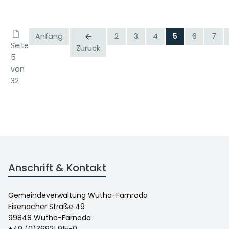
Anfang
2
3
4
5
6
7
Seite
Zurück
5
von
32
Anschrift & Kontakt
Gemeindeverwaltung Wutha-Farnroda
Eisenacher Straße 49
99848 Wutha-Farnoda
+49 (0)36921 915-0