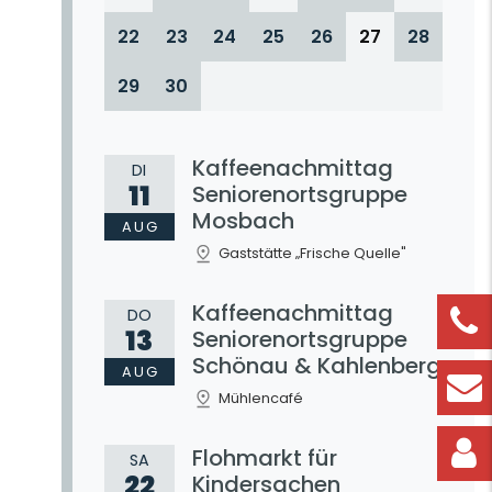
22
23
24
25
26
27
28
29
30
Kaffeenachmittag
DI
11
Seniorenortsgruppe
Mosbach
AUG
Gaststätte „Frische Quelle"
Kaffeenachmittag
DO
13
Seniorenortsgruppe
Schönau & Kahlenberg
AUG
Mühlencafé
Flohmarkt für
SA
22
Kindersachen