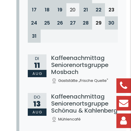
17
18
19
20
21
22
23
24
25
26
27
28
29
30
31
Kaffeenachmittag
DI
11
Seniorenortsgruppe
Mosbach
AUG
Gaststätte „Frische Quelle"
Kaffeenachmittag
DO
13
Seniorenortsgruppe
Schönau & Kahlenberg
AUG
Mühlencafé