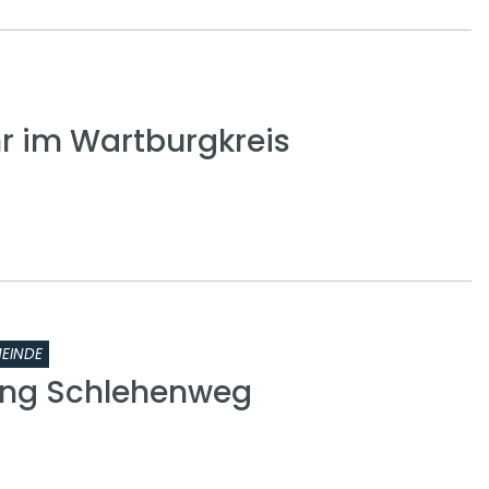
 im Wartburgkreis
EINDE
ung Schlehenweg