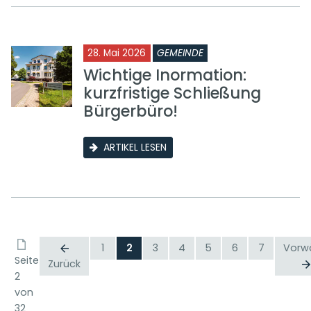
28. Mai 2026
GEMEINDE
Wichtige Inormation:
kurzfristige Schließung
Bürgerbüro!
ARTIKEL LESEN
1
2
3
4
5
6
7
Vorw
Seite
Zurück
2
von
32