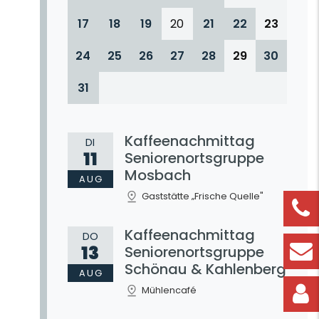
17
18
19
20
21
22
23
24
25
26
27
28
29
30
31
Kaffeenachmittag
DI
11
Seniorenortsgruppe
Mosbach
AUG
Gaststätte „Frische Quelle"
Kaffeenachmittag
DO
13
Seniorenortsgruppe
Schönau & Kahlenberg
AUG
Mühlencafé