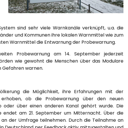
tem sind sehr viele Warnkanäle verknüpft, u.a. die
 Länder und Kommunen ihre lokalen Warnmittel wie zum
meisten Warnmittel die Entwarnung der Probewarnung.
iten Probewarnung am 14. September jederzeit
ehörden wie gewohnt die Menschen über das Modulare
n Gefahren warnen.
lkerung die Möglichkeit, ihre Erfahrungen mit der
se erhoben, ob die Probewarnung über den neuen
o oder über einen anderen Kanal gehört wurde. Die
e endet am 21. September um Mitternacht. Über die
an der Umfrage teilnehmen. Durch die Teilnahme an
 in Deutschland per Feedback aktiv mitzugestalten und