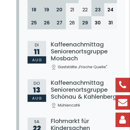
18
19
20
21
22
23
24
25
26
27
28
29
30
31
Kaffeenachmittag
DI
11
Seniorenortsgruppe
Mosbach
AUG
Gaststätte „Frische Quelle"
Kaffeenachmittag
DO
13
Seniorenortsgruppe
Schönau & Kahlenberg
AUG
Mühlencafé
Flohmarkt für
SA
22
Kindersachen