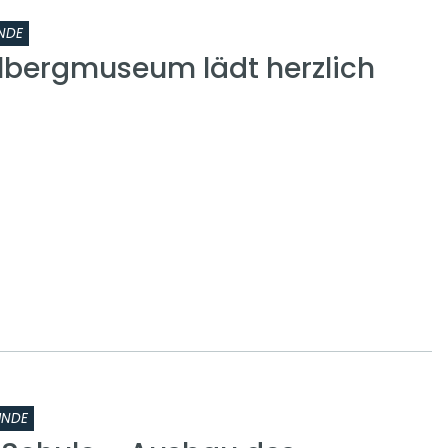
NDE
lbergmuseum lädt herzlich
INDE