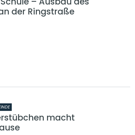
r Schule – Ausbau des
n der Ringstraße
INDE
erstübchen macht
ause