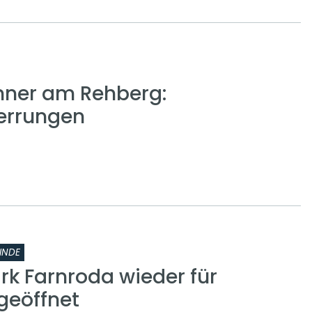
nner am Rehberg:
errungen
INDE
rk Farnroda wieder für
geöffnet