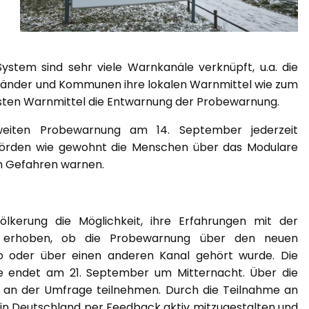
tem sind sehr viele Warnkanäle verknüpft, u.a. die
 Länder und Kommunen ihre lokalen Warnmittel wie zum
meisten Warnmittel die Entwarnung der Probewarnung.
iten Probewarnung am 14. September jederzeit
ehörden wie gewohnt die Menschen über das Modulare
n Gefahren warnen.
lkerung die Möglichkeit, ihre Erfahrungen mit der
se erhoben, ob die Probewarnung über den neuen
o oder über einen anderen Kanal gehört wurde. Die
e endet am 21. September um Mitternacht. Über die
an der Umfrage teilnehmen. Durch die Teilnahme an
 in Deutschland per Feedback aktiv mitzugestalten und