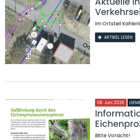
Aktuelle I
Verkehrse
Im Ortsteil Kahle
ARTIKEL LESEN
08. Juni 2026
GEME
Informati
Eichenpro
Bitte Vorsicht!