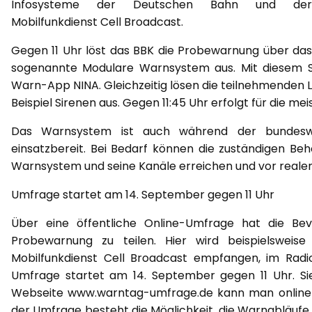
Infosysteme der Deutschen Bahn und der
Mobilfunkdienst Cell Broadcast.
Gegen 11 Uhr löst das BBK die Probewarnung über das
sogenannte Modulare Warnsystem aus. Mit diesem Sys
Warn-App NINA. Gleichzeitig lösen die teilnehmenden
Beispiel Sirenen aus. Gegen 11:45 Uhr erfolgt für die 
Das Warnsystem ist auch während der bundeswe
einsatzbereit. Bei Bedarf können die zuständigen B
Warnsystem und seine Kanäle erreichen und vor reale
Umfrage startet am 14. September gegen 11 Uhr
Über eine öffentliche Online-Umfrage hat die Bevö
Probewarnung zu teilen. Hier wird beispielswei
Mobilfunkdienst Cell Broadcast empfangen, im Radi
Umfrage startet am 14. September gegen 11 Uhr. Si
Webseite www.warntag-umfrage.de kann man online 
der Umfrage besteht die Möglichkeit, die Warnabläufe