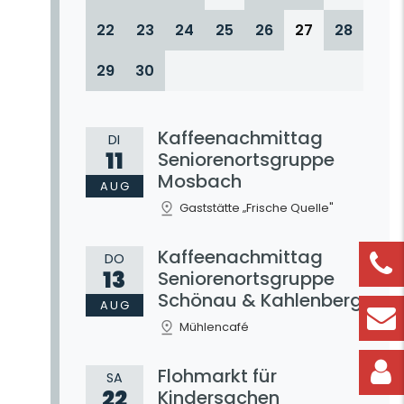
22
23
24
25
26
27
28
29
30
Kaffeenachmittag
DI
11
Seniorenortsgruppe
Mosbach
AUG
Gaststätte „Frische Quelle"
Kaffeenachmittag
DO
13
Seniorenortsgruppe
Schönau & Kahlenberg
AUG
Mühlencafé
Flohmarkt für
SA
22
Kindersachen