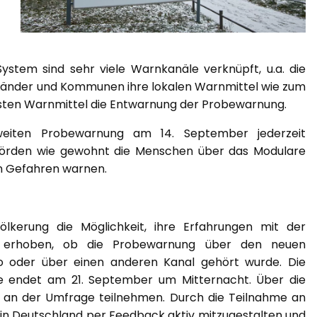
tem sind sehr viele Warnkanäle verknüpft, u.a. die
 Länder und Kommunen ihre lokalen Warnmittel wie zum
meisten Warnmittel die Entwarnung der Probewarnung.
iten Probewarnung am 14. September jederzeit
ehörden wie gewohnt die Menschen über das Modulare
n Gefahren warnen.
lkerung die Möglichkeit, ihre Erfahrungen mit der
se erhoben, ob die Probewarnung über den neuen
o oder über einen anderen Kanal gehört wurde. Die
e endet am 21. September um Mitternacht. Über die
an der Umfrage teilnehmen. Durch die Teilnahme an
 in Deutschland per Feedback aktiv mitzugestalten und