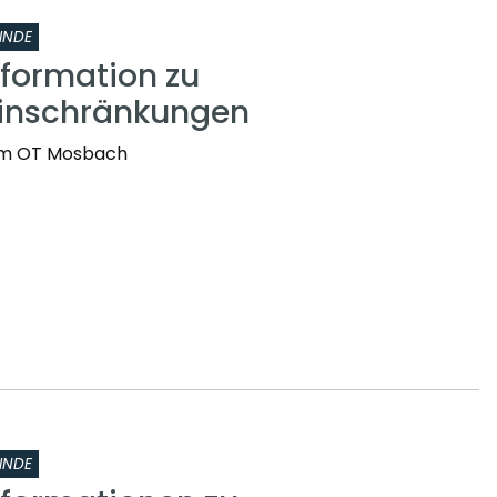
INDE
nformation zu
einschränkungen
t im OT Mosbach
INDE