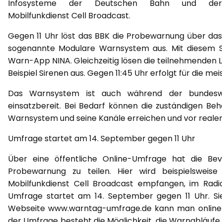
Infosysteme der Deutschen Bahn und der
Mobilfunkdienst Cell Broadcast.
Gegen 11 Uhr löst das BBK die Probewarnung über das
sogenannte Modulare Warnsystem aus. Mit diesem Sys
Warn-App NINA. Gleichzeitig lösen die teilnehmenden
Beispiel Sirenen aus. Gegen 11:45 Uhr erfolgt für die 
Das Warnsystem ist auch während der bundeswe
einsatzbereit. Bei Bedarf können die zuständigen B
Warnsystem und seine Kanäle erreichen und vor reale
Umfrage startet am 14. September gegen 11 Uhr
Über eine öffentliche Online-Umfrage hat die Bevö
Probewarnung zu teilen. Hier wird beispielswei
Mobilfunkdienst Cell Broadcast empfangen, im Radi
Umfrage startet am 14. September gegen 11 Uhr. Si
Webseite www.warntag-umfrage.de kann man online 
der Umfrage besteht die Möglichkeit, die Warnabläufe