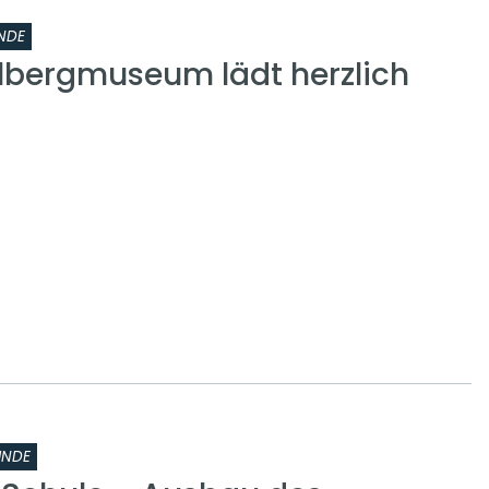
NDE
lbergmuseum lädt herzlich
INDE