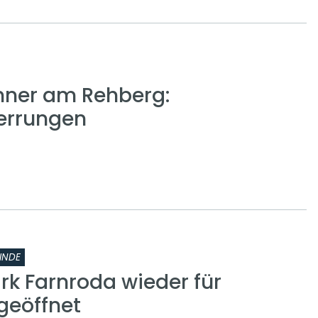
nner am Rehberg:
errungen
INDE
rk Farnroda wieder für
geöffnet