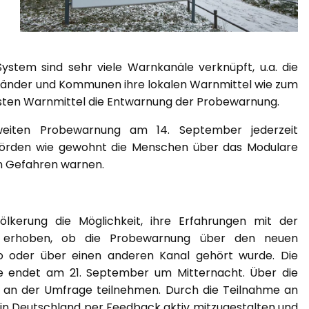
tem sind sehr viele Warnkanäle verknüpft, u.a. die
 Länder und Kommunen ihre lokalen Warnmittel wie zum
meisten Warnmittel die Entwarnung der Probewarnung.
iten Probewarnung am 14. September jederzeit
ehörden wie gewohnt die Menschen über das Modulare
n Gefahren warnen.
lkerung die Möglichkeit, ihre Erfahrungen mit der
se erhoben, ob die Probewarnung über den neuen
o oder über einen anderen Kanal gehört wurde. Die
e endet am 21. September um Mitternacht. Über die
an der Umfrage teilnehmen. Durch die Teilnahme an
 in Deutschland per Feedback aktiv mitzugestalten und