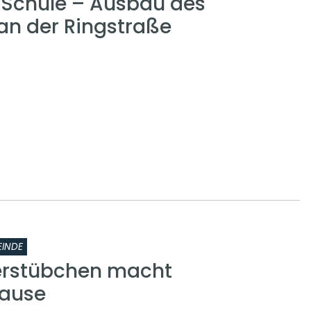
r Schule – Ausbau des
n der Ringstraße
INDE
erstübchen macht
ause