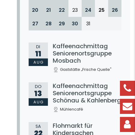
20
21
22
23
24
25
26
27
28
29
30
31
Kaffeenachmittag
DI
11
Seniorenortsgruppe
Mosbach
AUG
Gaststätte „Frische Quelle"
Kaffeenachmittag
DO
13
Seniorenortsgruppe
Schönau & Kahlenberg
AUG
Mühlencafé
Flohmarkt für
SA
22
Kindersachen