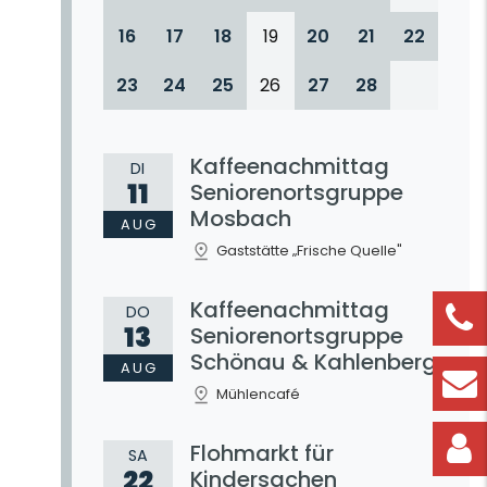
16
17
18
19
20
21
22
23
24
25
26
27
28
Kaffeenachmittag
DI
11
Seniorenortsgruppe
Mosbach
AUG
Gaststätte „Frische Quelle"
Kaffeenachmittag
DO
13
Seniorenortsgruppe
Schönau & Kahlenberg
AUG
Mühlencafé
Flohmarkt für
SA
22
Kindersachen