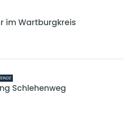
 im Wartburgkreis
EINDE
ung Schlehenweg