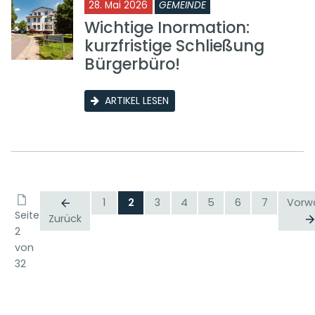
28. Mai 2026
GEMEINDE
Wichtige Inormation:
kurzfristige Schließung
Bürgerbüro!
ARTIKEL LESEN
1
2
3
4
5
6
7
Vorw
Seite
Zurück
2
von
32