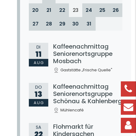
20
21
22
23
24
25
26
27
28
29
30
31
Kaffeenachmittag
DI
11
Seniorenortsgruppe
Mosbach
AUG
Gaststätte „Frische Quelle"
Kaffeenachmittag
DO
13
Seniorenortsgruppe
Schönau & Kahlenberg
AUG
Mühlencafé
Flohmarkt für
SA
22
Kindersachen