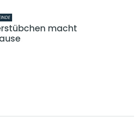
INDE
erstübchen macht
ause