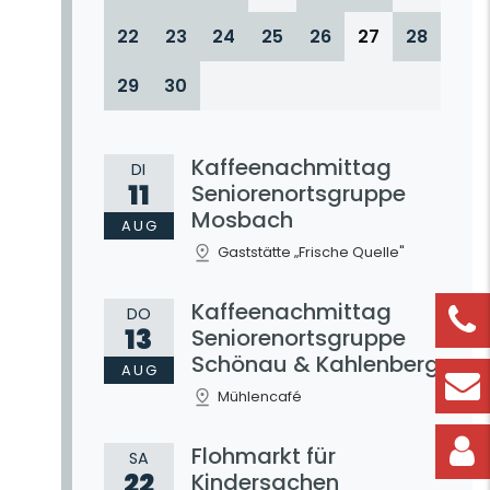
22
23
24
25
26
27
28
29
30
Kaffeenachmittag
DI
11
Seniorenortsgruppe
Mosbach
AUG
Gaststätte „Frische Quelle"
Kaffeenachmittag
DO
13
Seniorenortsgruppe
Schönau & Kahlenberg
AUG
Mühlencafé
Flohmarkt für
SA
22
Kindersachen