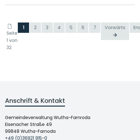
1
2
3
4
5
6
7
Vorwärts
En
Seite
1 von
32
Anschrift & Kontakt
Gemeindeverwaltung Wutha-Farnroda
Eisenacher Straße 49
99848 Wutha-Farnoda
+49 (0)36921 915-0