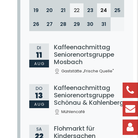
19
20
21
22
23
24
25
26
27
28
29
30
31
Kaffeenachmittag
DI
11
Seniorenortsgruppe
Mosbach
AUG
Gaststätte „Frische Quelle"
Kaffeenachmittag
DO
13
Seniorenortsgruppe
Schönau & Kahlenberg
AUG
Mühlencafé
Flohmarkt für
SA
22
Kindersachen