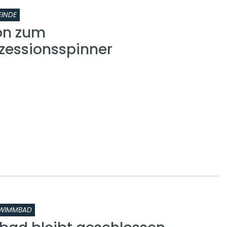
INDE
on zum
zessionsspinner
WIMMBAD