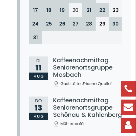
17
18
19
20
21
22
23
24
25
26
27
28
29
30
31
Kaffeenachmittag
DI
11
Seniorenortsgruppe
Mosbach
AUG
Gaststätte „Frische Quelle"
Kaffeenachmittag
DO
13
Seniorenortsgruppe
Schönau & Kahlenberg
AUG
Mühlencafé