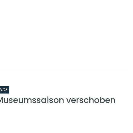
NDE
 Museumssaison verschoben