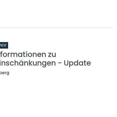
NDE
nformationen zu
inschänkungen - Update
nberg