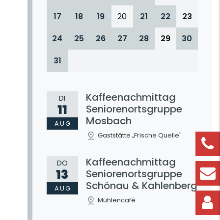
17
18
19
20
21
22
23
24
25
26
27
28
29
30
31
Kaffeenachmittag
DI
11
Seniorenortsgruppe
Mosbach
AUG
Gaststätte „Frische Quelle"
Kaffeenachmittag
DO
13
Seniorenortsgruppe
Schönau & Kahlenberg
AUG
Mühlencafé