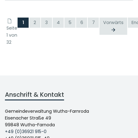
1
2
3
4
5
6
7
Vorwärts
En
Seite
1 von
32
Anschrift & Kontakt
Gemeindeverwaltung Wutha-Farnroda
Eisenacher Straße 49
99848 Wutha-Farnoda
+49 (0)36921 915-0