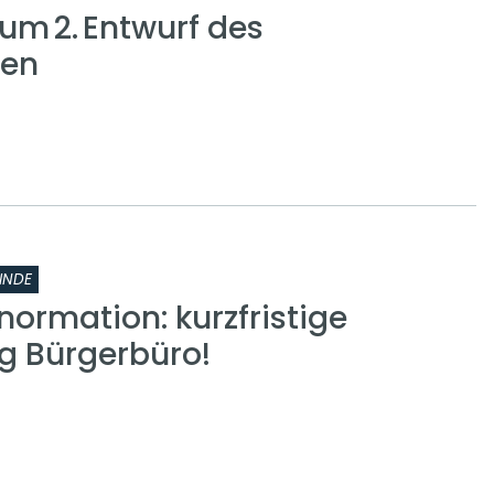
zum 2. Entwurf des
gen
INDE
normation: kurzfristige
g Bürgerbüro!