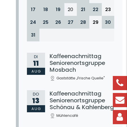
17
18
19
20
21
22
23
24
25
26
27
28
29
30
31
Kaffeenachmittag
DI
11
Seniorenortsgruppe
Mosbach
AUG
Gaststätte „Frische Quelle"
Kaffeenachmittag
DO
13
Seniorenortsgruppe
Schönau & Kahlenberg
AUG
Mühlencafé