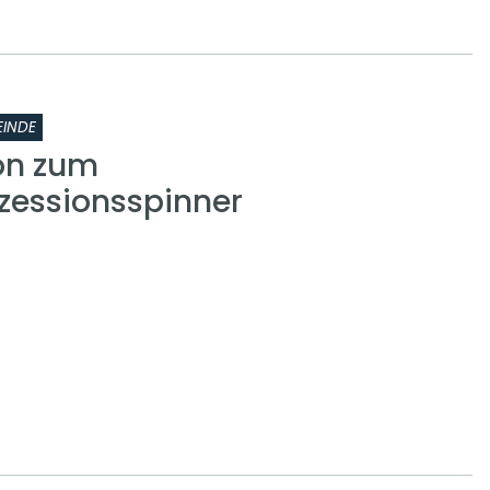
INDE
on zum
zessionsspinner