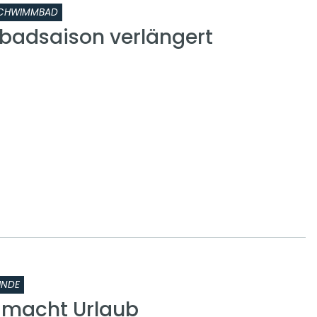
CHWIMMBAD
adsaison verlängert
INDE
k macht Urlaub