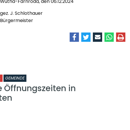
Wutha-Farnroda, den 06.12.2024
gez. J. Schlothauer
Bürgermeister
4
GEMEINDE
 Öffnungszeiten in
ten