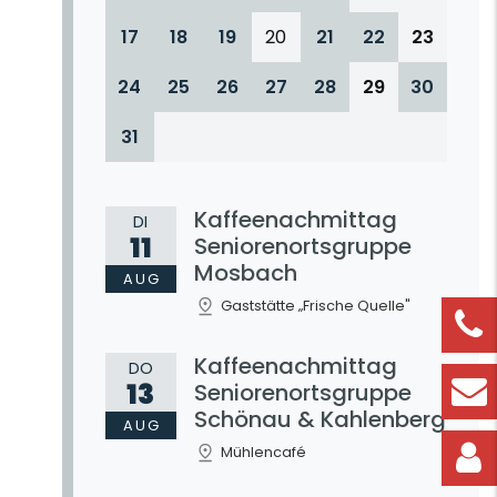
17
18
19
20
21
22
23
24
25
26
27
28
29
30
31
Kaffeenachmittag
DI
11
Seniorenortsgruppe
Mosbach
AUG
Gaststätte „Frische Quelle"
Kaffeenachmittag
DO
13
Seniorenortsgruppe
Schönau & Kahlenberg
AUG
Mühlencafé